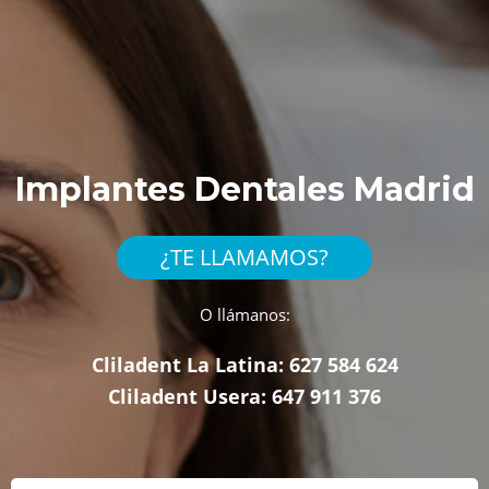
Implantes Dentales Madrid
¿TE LLAMAMOS?
O llámanos:
Cliladent La Latina:
627 584 624
Cliladent Usera:
647 911 376