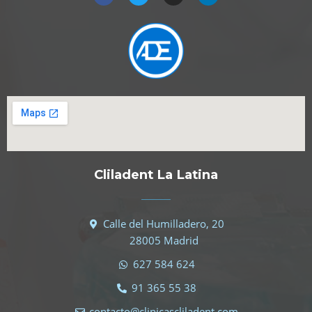
Cliladent La Latina
Calle del Humilladero, 20
28005 Madrid
627 584 624
91 365 55 38
contacto@clinicascliladent.com