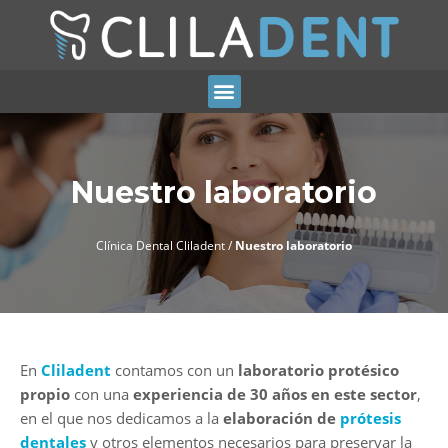
Nuestro laboratorio
Clínica Dental Cliladent
/
Nuestro laboratorio
En
Cliladent
contamos con un
laboratorio protésico
propio
con una
experiencia de 30 años en este sector
,
en el que nos dedicamos a la
elaboración de
prótesis
dentales
y otros elementos necesarios para preservar la