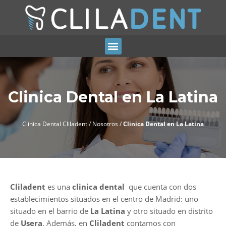
Clinica Dental en La Latina
Clínica Dental Cliladent
/
Nosotros
/
Clinica Dental en La Latina
Cliladent
es una
clinica dental
que cuenta con dos
establecimientos situados en el centro de Madrid: uno
situado en el barrio de
La Latina
y otro situado en distrito
de
Usera
. Además, en
Cliladent
contamos con