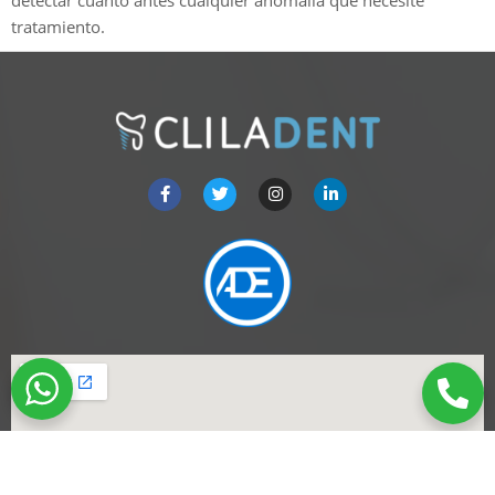
detectar cuanto antes cualquier anomalía que necesite
tratamiento.
Cliladent La Latina