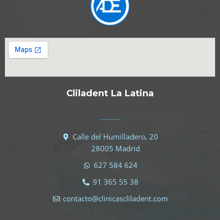
Cliladent La Latina
Calle del Humilladero, 20
28005 Madrid
627 584 624
91 365 55 38
contacto@clinicascliladent.com