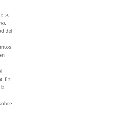
ue se
na,
ad del
entos
en
el
s
. En
la
 sobre