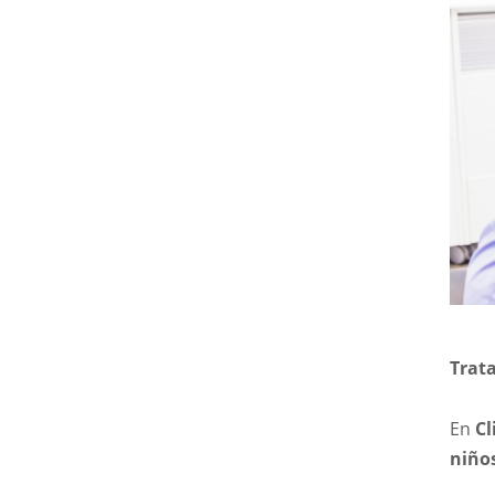
Trat
En
Cl
niño