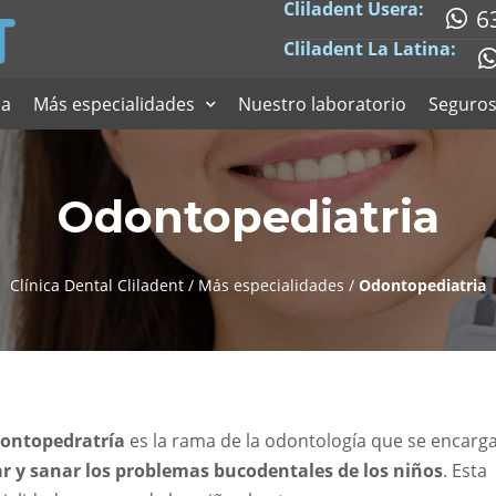
Cliladent Usera:
6
Cliladent La Latina:
ia
Más especialidades
Nuestro laboratorio
Seguro
Odontopediatria
Clínica Dental Cliladent
/
Más especialidades
/
Odontopediatria
ontopedratría
es la rama de la odontología que se encarg
r y sanar los problemas bucodentales de los niños
. Esta