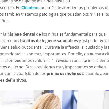
ialidad se ocupa de los niños hasta su
scencia. En
Cliladent
, además de atender los problemas de
os también tratamos patologías que puedan ocurrirles a l
eños.
r la
higiene dental
de los niños es fundamental para que
ieran unos
hábitos de higiene saludables
y así poder goza
uena salud bucodental. Durante la infancia, el cuidado y la
iones dentales son muy importantes. Por ello, en nuestra cl
l recomendamos realizar la 1º revisión con la primera dent
ntes de leche. Otras revisiones muy importantes se deben
zar con la aparición de los
primeros molares
o cuando apar
es definitivos
.