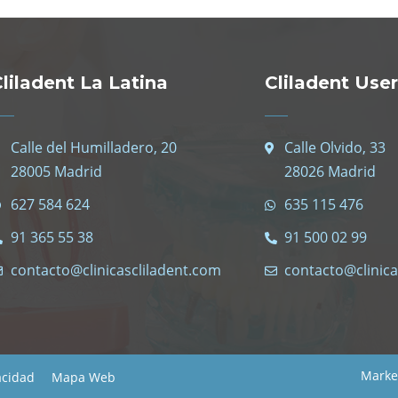
liladent La Latina
Cliladent Use
Calle del Humilladero, 20
Calle Olvido, 33
28005 Madrid
28026 Madrid
627 584 624
635 115 476
91 365 55 38
91 500 02 99
contacto@clinicascliladent.com
contacto@clinica
Marke
acidad
Mapa Web