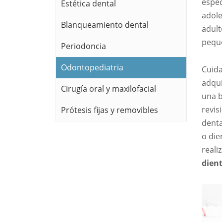
espec
Estética dental
adole
Blanqueamiento dental
adult
pequ
Periodoncia
Odontopediatria
Cuida
adqu
Cirugía oral y maxilofacial
una b
revis
Prótesis fijas y removibles
denta
o die
reali
dient