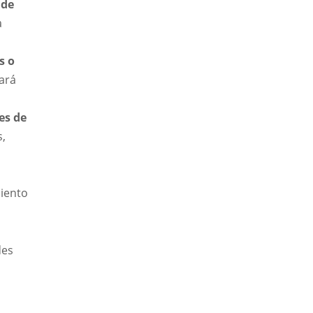
 de
a
s o
nará
es de
s,
iento
des