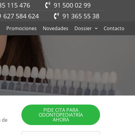
35 115 476
91 500 02 99
627 584 624
91 365 55 38
s
Promociones
Novedades
Dossier
Contacto
PIDE CITA PARA
ODONTOPEDIATRÍA
AHORA
a de