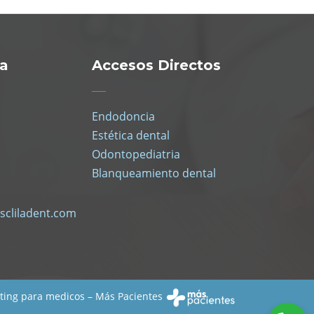
ra
Accesos Directos
Endodoncia
Estética dental
Odontopediatria
Blanqueamiento dental
scliladent.com
ting para medicos – Más Pacientes