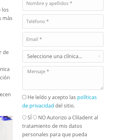
 los
os más
r de
s
ínica
ición
ecen
He leído y acepto las
políticas
de privacidad
del sitio.
SÍ
NO Autorizo a Cliladent al
tratamiento de mis datos
personales para que pueda