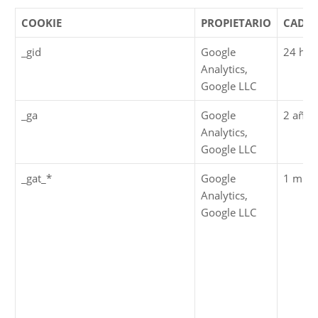
COOKIE
PROPIETARIO
CADU
_gid
Google
24 hor
Analytics,
Google LLC
_ga
Google
2 años
Analytics,
Google LLC
_gat_*
Google
1 minu
Analytics,
Google LLC