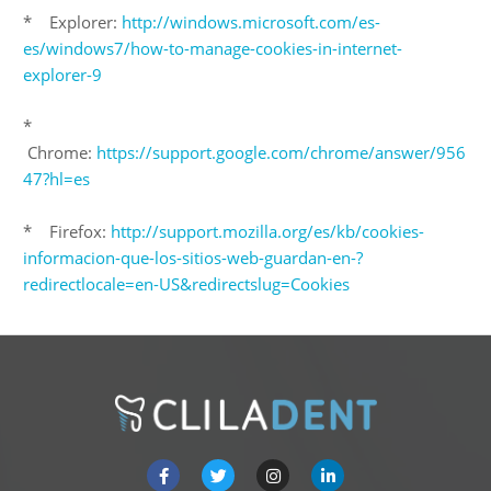
* Explorer:
http://windows.microsoft.com/es-
es/windows7/how-to-manage-cookies-in-internet-
explorer-9
*
Chrome:
https://support.google.com/chrome/answer/956
47?hl=es
* Firefox:
http://support.mozilla.org/es/kb/cookies-
informacion-que-los-sitios-web-guardan-en-?
redirectlocale=en-US&redirectslug=Cookies