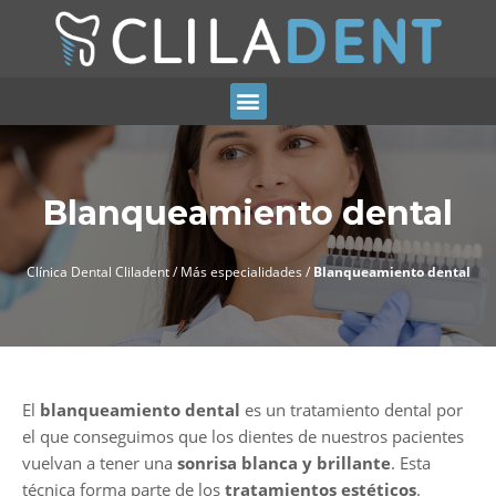
Blanqueamiento dental
Clínica Dental Cliladent
/
Más especialidades
/
Blanqueamiento dental
El
blanqueamiento dental
es un tratamiento dental por
el que conseguimos que los dientes de nuestros pacientes
vuelvan a tener una
sonrisa blanca y brillante
. Esta
técnica forma parte de los
tratamientos estéticos
.