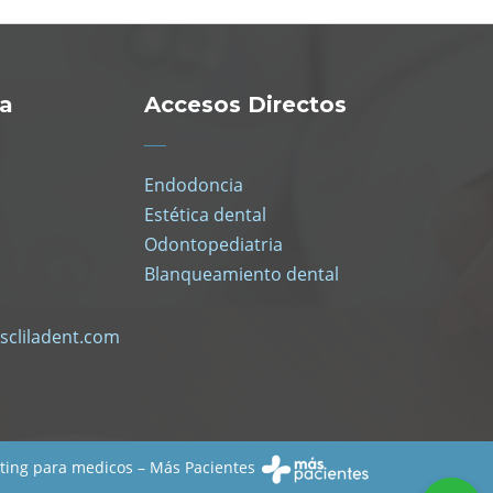
ra
Accesos Directos
Endodoncia
Estética dental
Odontopediatria
Blanqueamiento dental
scliladent.com
ting para medicos – Más Pacientes