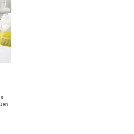
ue
buen