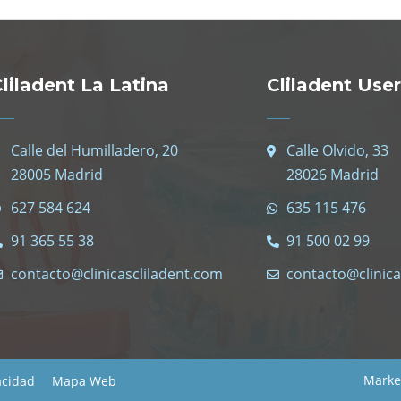
liladent La Latina
Cliladent Use
Calle del Humilladero, 20
Calle Olvido, 33
28005 Madrid
28026 Madrid
627 584 624
635 115 476
91 365 55 38
91 500 02 99
contacto@clinicascliladent.com
contacto@clinica
Marke
acidad
Mapa Web