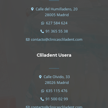
Calle del Humilladero, 20
28005 Madrid
627 584 624
91 365 55 38
contacto@clinicascliladent.com
Cliladent Usera
Calle Olvido, 33
28026 Madrid
635 115 476
91 500 02 99
contacto@clinicascliladent.com